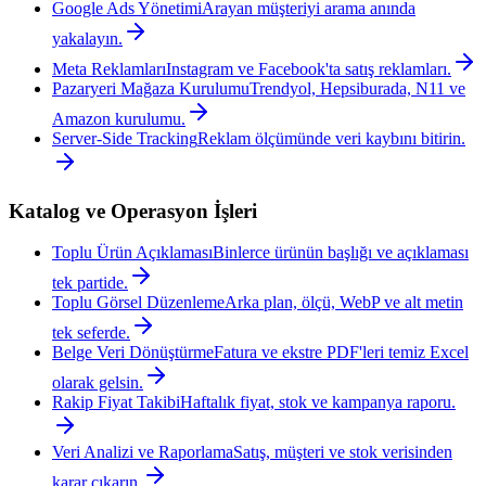
Google Ads Yönetimi
Arayan müşteriyi arama anında
yakalayın.
Meta Reklamları
Instagram ve Facebook'ta satış reklamları.
Pazaryeri Mağaza Kurulumu
Trendyol, Hepsiburada, N11 ve
Amazon kurulumu.
Server-Side Tracking
Reklam ölçümünde veri kaybını bitirin.
Katalog ve Operasyon İşleri
Toplu Ürün Açıklaması
Binlerce ürünün başlığı ve açıklaması
tek partide.
Toplu Görsel Düzenleme
Arka plan, ölçü, WebP ve alt metin
tek seferde.
Belge Veri Dönüştürme
Fatura ve ekstre PDF'leri temiz Excel
olarak gelsin.
Rakip Fiyat Takibi
Haftalık fiyat, stok ve kampanya raporu.
Veri Analizi ve Raporlama
Satış, müşteri ve stok verisinden
karar çıkarın.