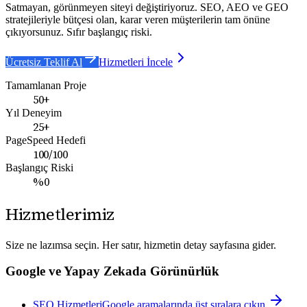
Satmayan, görünmeyen siteyi değiştiriyoruz.
SEO, AEO ve GEO
stratejileriyle bütçesi olan, karar veren müşterilerin tam önüne
çıkıyorsunuz. Sıfır başlangıç riski.
Ücretsiz Teklif Al
Hizmetleri İncele
Tamamlanan Proje
50+
Yıl Deneyim
25+
PageSpeed Hedefi
100/100
Başlangıç Riski
%0
Hizmetlerimiz
Size ne lazımsa seçin. Her satır, hizmetin detay sayfasına gider.
Google ve Yapay Zekada Görünürlük
SEO Hizmetleri
Google aramalarında üst sıralara çıkın.