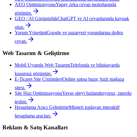
AEO Optimizasyonu
Yapay zeka cevap motorlarında
görünün.
GEO / AI Görünürlük
ChatGPT ve AI cevaplarında kaynak
olun.
Yorum Yönetimi
Google ve pazaryeri yorumlarına doğru
cevap.
Web Tasarım & Geliştirme
Mobil Uyumlu Web Tasarım
Telefonda ve bilgisayarda
kusursuz görünüm.
E-Ticaret Site Çözümleri
Online satışa hazır, hızlı mağaza
sitesi.
Site Hızı Optimizasyonu
Yavaş siteyi hızlandırıyoruz, raporlu
teslim.
Hesaplama Aracı Geliştirme
Müşteri toplayan interaktif
hesaplama araçları.
Reklam & Satış Kanalları