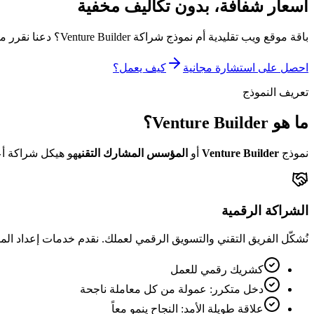
أسعار شفافة،
بدون تكاليف مخفية
باقة موقع ويب تقليدية أم نموذج شراكة Venture Builder؟ دعنا نقرر معاً أيهما مناسب لك. فترة تجريبية 6 أشهر، تكلفة بداية منخفضة، المخاطرة علينا.
احصل على استشارة مجانية
كيف يعمل؟
تعريف النموذج
ما هو Venture Builder؟
نموذج
Venture Builder
أو
المؤسس المشارك التقني
هو هيكل شراكة أعم
الشراكة الرقمية
نُشكّل الفريق التقني والتسويق الرقمي لعملك. نقدم خدمات إعداد الموقع وتكامل CRM وإدارة التسويق الرقمي 
كشريك رقمي للعمل
دخل متكرر: عمولة من كل معاملة ناجحة
علاقة طويلة الأمد: النجاح ينمو معاً